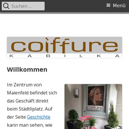
Suchen
Primäres
Menü
nach:
Menü
Springe
zum
Inhalt
Willkommen
Im Zentrum von
Maienfeld befindet sich
das Geschäft direkt
beim Städtliplatz. Auf
der Seite
Geschichte
kann man sehen, wie